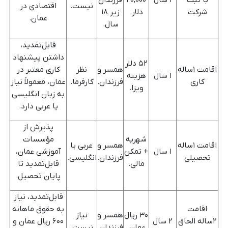
با ثبت
۱ سال
۲۰,۰۰۰
فرزندان
نیست.
اقتصادی در
شرکت
دلار.
زیر ۱۸
عمان.
سال.
قابل‌تمدید،
داشتن پیشنهاد
۵۲ دلار
اقامت ۱ساله
همسر و
نظر
کاری معتبر در
۱ سال
هزینه
کاری
فرزندان.
کارفرما.
عمان، معمولاً نیاز
ویزا.
به زبان انگلیسی
یا عربی دارد.
پذیرش از
شهریه
مؤسسات
اقامت ۱ساله
همسر و
عربی یا
۱ سال
+ تمکن
آموزشی عمان،
تحصیلی
فرزندان.
انگلیسی.
مالی.
قابل‌تمدید تا
پایان تحصیل.
قابل‌تمدید، نیاز
اقامت
به حقوق ماهانه
۳۰ ریال
همسر و
نیاز
۲ساله الحاق
۲ سال
۶۰۰ ریال عمان و
عمان.
فرزندان.
نیست.