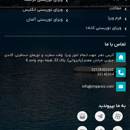
مقالات
ویزای توریستی انگلیس
فرم ویزا
ویزای توریستی آلمان
ویزای توریستی کانادا
تماس با ما
آدرس دفتر جهت انجام امور ویزا، وقت سفارت و تورهای مسافرتی: گاندی
جنوبی، خیابان هفتم (پالیزوانی)، پلاک 22، طبقه دوم، واحد 6
02128425332
02143304
info@imparsis.com
به ما بپیوندید