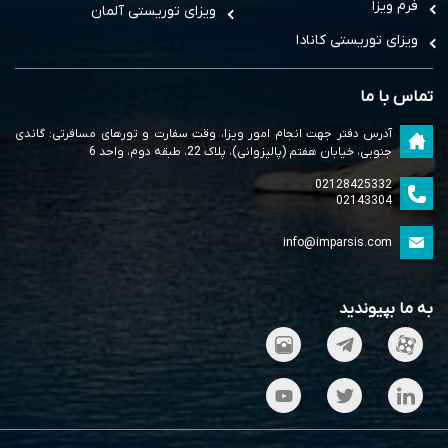
فرم ویزا
ویزای توریستی آلمان
ویزای توریستی کانادا
تماس با ما
آدرس دفتر جهت انجام امور ویزا، وقت سفارت و تورهای مسافرتی: گاندی
جنوبی، خیابان هفتم (پالیزوانی)، پلاک 22، طبقه دوم، واحد 6
02128425332
02143304
info@imparsis.com
به ما بپیوندید