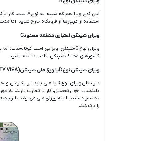
ویزای شینگن نوع B
استفاده از مجوزها از فرودگاه خارج شوید؛ اما مدت اقامت بیشتر از ۵
ویزای شینگن اعتباری منطقه محدود C
ویزای نوع C شینگن، ویزایی است کوتاه‌مدت
کشورهای مختلف شینگن اقامت داشته باشید.
ویزای شینگن نوع D یا ویزا ملی شینگن LTV (LIMITED TERRIOTORIAL VALIDITY VISA)
دارندگان ویزای نوع D یا ملی ب
بلندمدتی چون تحصیل، کار یا تجارت دارند. به طور
به سفر هستند. البته ویزای ملی می‌تواند باتوجه‌ب
را ترک کند.