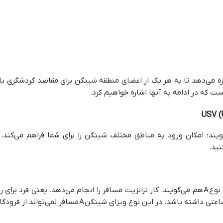
ه می‌دهد تا به هر یک از اعضای منطقه شینگن برای مقاصد گردشگری یا ت
ت که در ادامه به آنها اشاره خواهیم کرد.
دیه اروپا که به آن ویزای UVSنیز می‌گویند؛ امکان ورود به مناطق مختلف شینگن را برای شم
نید.
با داشتن ویزا Airport Transit Visa که به آن ویزای نوع A هم می‌گویند. کار ترانزیت مسافر را ا
این نوع ویزای شینگن A مسافر نمی‌تواند از فرودگاه خارج شود.