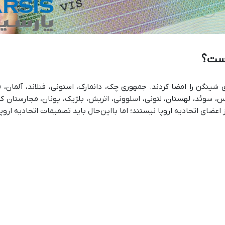
است؟
 را امضا کردند. جمهوری چک، دانمارک، استونی، فنلاند، آلمان، فرانس
وئیس، سوئد، لهستان، لتونی، اسلوونی، اتریش، بلژیک، یونان، مجارست
ضای اتحادیه اروپا نیستند؛ اما بااین‌حال باید تصمیمات اتحادیه اروپا 