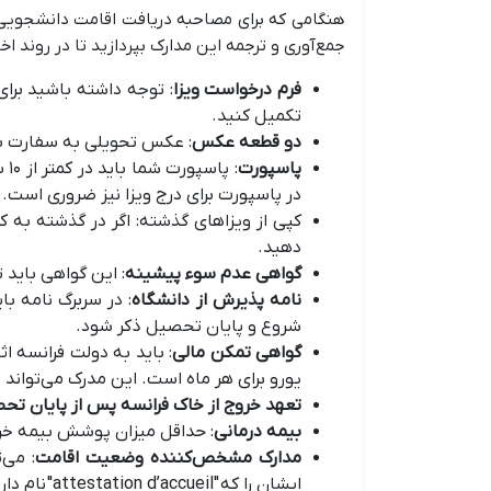
هنگامی که برای مصاحبه دریافت اقامت دانشجویی ف
جمع‌آوری و ترجمه این مدارک بپردازید تا در روند اخ
فرم درخواست ویزا
: توجه داشته باشید برای
تکمیل کنید.
دو قطعه عکس
: عکس تحویلی به سفارت باید در ۶ ماه اخیر گرفته شده باشد. همچنین این عکس باید رنگی، با زمینه روشن و ابعاد 
پاسپورت
در پاسپورت برای درج ویزا نیز ضروری است.
کپی از ویزاهای گذشته: اگر در گذشته به ک
دهید.
گواهی عدم سوء پیشینه
: این گواهی باید 
نامه پذیرش از دانشگاه
: در سربرگ نامه 
شروع و پایان تحصیل ذکر شود.
گواهی تمکن مالی
یورو برای هر ماه است. این مدرک می‌توان
تعهد خروج از خاک فرانسه پس از پایان تح
بیمه درمانی
: حداقل میزان پوشش بیمه خریداری شده با
مدارک مشخص‌کننده وضعیت اقامت
: می‌
ایشان را که "attestation d’accueil" نام دارد برای اطلاع از وضعیت