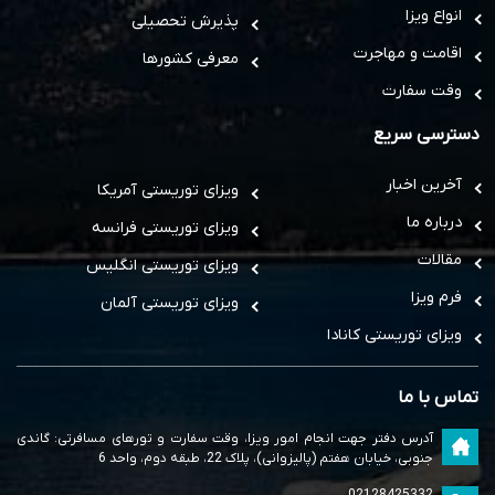
انواع ویزا
پذیرش تحصیلی
اقامت و مهاجرت
معرفی کشورها
وقت سفارت
دسترسی سریع
آخرین اخبار
ویزای توریستی آمریکا
درباره ما
ویزای توریستی فرانسه
مقالات
ویزای توریستی انگلیس
فرم ویزا
ویزای توریستی آلمان
ویزای توریستی کانادا
تماس با ما
آدرس دفتر جهت انجام امور ویزا، وقت سفارت و تورهای مسافرتی: گاندی
جنوبی، خیابان هفتم (پالیزوانی)، پلاک 22، طبقه دوم، واحد 6
02128425332