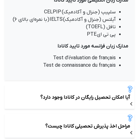
مدارک زبان انگلیسی مورد تایید کانادا
سلپیپ (جنرال و آکادمیک) CELPIP
آیلتس (جنرال و آکادمیک) IELTS (با نمره‌ای بالای ۶)
تافل (TOEFL)
پی تی ای PTE
مدارک زبان فرانسه مورد تایید کانادا
Test d’évaluation de français
Test de connaissance du français
آیا امکان تحصیل رایگان در کانادا وجود دارد؟
مراحل اخذ پذیرش تحصیلی کانادا چیست؟