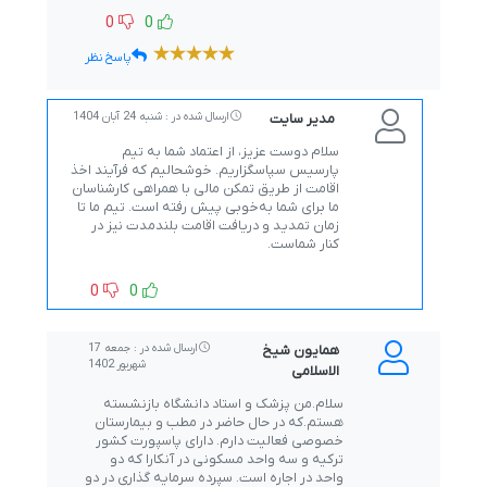
0
0
پاسخ نظر
مدیر سایت
ارسال شده در : شنبه 24 آبان 1404
سلام دوست عزیز، از اعتماد شما به تیم
پارسیس سپاسگزاریم. خوشحالیم که فرآیند اخذ
اقامت از طریق تمکن مالی با همراهی کارشناسان
ما برای شما به‌خوبی پیش رفته است. تیم ما تا
زمان تمدید و دریافت اقامت بلندمدت نیز در
کنار شماست.
0
0
همایون شیخ
ارسال شده در : جمعه 17
شهریور 1402
الاسلامی
سلام.من پزشک و استاد دانشگاه بازنشسته
هستم.که در حال حاضر در مطب و بیمارستان
خصوصی فعالیت دارم. دارای پاسپورت کشور
ترکیه و سه واحد مسکونی در آنکارا که دو
واحد در اجاره است. سپرده سرمایه گذاری در دو