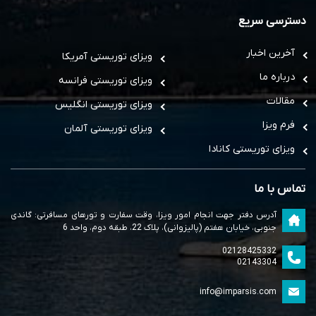
دسترسی سریع
آخرین اخبار
ویزای توریستی آمریکا
درباره ما
ویزای توریستی فرانسه
مقالات
ویزای توریستی انگلیس
فرم ویزا
ویزای توریستی آلمان
ویزای توریستی کانادا
تماس با ما
آدرس دفتر جهت انجام امور ویزا، وقت سفارت و تورهای مسافرتی: گاندی
جنوبی، خیابان هفتم (پالیزوانی)، پلاک 22، طبقه دوم، واحد 6
02128425332
02143304
info@imparsis.com