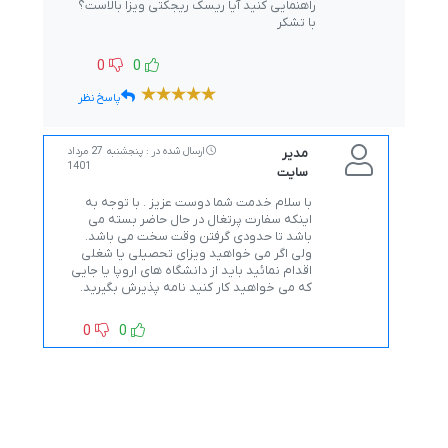
راهنمایی کنید آیا ریسک ریجکتی ویزا بالاست؟
با تشکر
0
0
پاسخ نظر
مدیر
ارسال شده در : پنجشنبه 27 مرداد
1401
سایت
با سلام خدمت شما دوست عزیز . با توجه به
اینکه سفارت پرتغال در حال حاضر بسته می
باشد تا حدودی گرفتن وقت سخت می باشد.
ولی اگر می خواهید ویزای تحصیلی یا شغلی
اقدام نمائید باید از دانشگاه های اروپا یا جایی
که می خواهید کار کنید نامه پذیرش بگیرید.
0
0