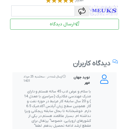
امتیاز:
captcha
ارسال دیدگاه
دیدگاه کاربران
نوید جهان
ارسال شده در : ﺳﻪشنبه 25 مرداد
1401
مهر
با سلام و عرض ادب 45 ساله هستم و دارای
مدرک مهندسی مکانیک (سراسری با معدل 14
) و 20 سال سابقه کار مرتبط در حوزه نفت و
گاز. همچنین سطح زبان آیلتس آکادمیک 6.5
دارم. خوشبختانه تا بحال سابقه ریجکتی ویزا
نداشته ام. بسیار علاقمند هستم در یکی از
کشورهای اروپایی، خصوصا" پرتغال برای
مقطع ارشد ادامه تحصیل بدهم. لطفا"