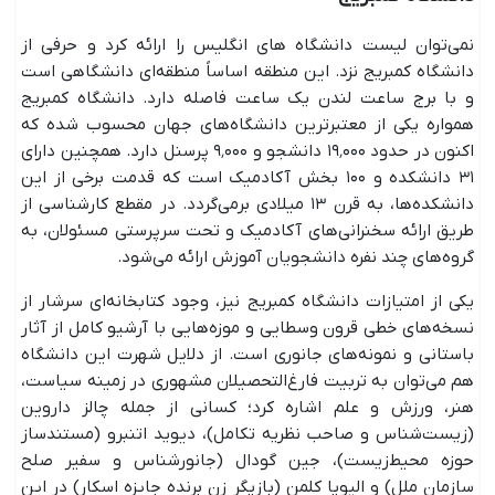
نمی‌توان لیست دانشگاه های انگلیس را ارائه کرد و حرفی از
دانشگاه کمبریج نزد. این منطقه اساساً منطقه‌ای دانشگاهی است
و با برج ساعت لندن یک ساعت فاصله دارد. دانشگاه کمبریج
همواره یکی از معتبرترین دانشگاه‌های جهان محسوب شده که
اکنون در حدود ۱۹٬۰۰۰ دانشجو و ۹٬۰۰۰ پرسنل دارد. همچنین دارای
۳۱ دانشکده و ۱۰۰ بخش آکادمیک است که قدمت برخی از این
دانشکده‌ها، به قرن ۱۳ میلادی برمی‌گردد. در مقطع کارشناسی از
طریق ارائه سخنرانی‌های آکادمیک و تحت سرپرستی مسئولان، به
گروه‌های چند نفره دانشجویان آموزش ارائه می‌شود.
یکی از امتیازات دانشگاه کمبریج نیز، وجود کتابخانه‌ای سرشار از
نسخه‌های خطی قرون وسطایی و موزه‌هایی با آرشیو کامل از آثار
باستانی و نمونه‌های جانوری است. از دلایل شهرت این دانشگاه
هم می‌توان به تربیت فارغ‌التحصیلان مشهوری در زمینه سیاست،
هنر، ورزش و علم اشاره کرد؛ کسانی از جمله چالز داروین
(زیست‌شناس و صاحب نظریه تکامل)، دیوید اتنبرو (مستندساز
حوزه محیط‌زیست)، جین گودال (جانورشناس و سفیر صلح
سازمان ملل) و الیویا کلمن (بازیگر زن برنده جایزه اسکار) در این