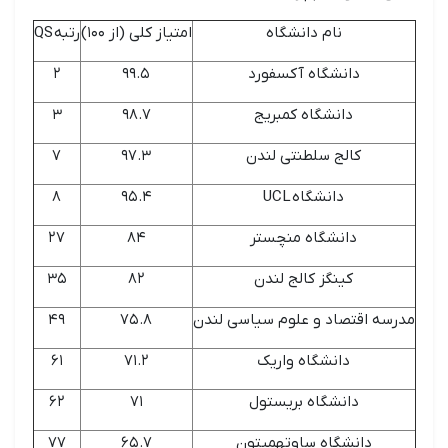
نام دانشگاه
امتیاز کلی (از ۱۰۰)
رتبه QS
دانشگاه آکسفورد
۹۹.۵
۲
دانشگاه کمبریج
۹۸.۷
۳
کالج سلطنتی لندن
۹۷.۳
۷
دانشگاه UCL
۹۵.۴
۸
دانشگاه منچستر
۸۴
۲۷
کینگز کالج لندن
۸۲
۳۵
مدرسه اقتصاد و علوم سیاسی لندن
۷۵.۸
۴۹
دانشگاه واریک
۷۱.۲
۶۱
دانشگاه بریستول
۷۱
۶۲
دانشگاه ساوتهمپتون
۶۵.۷
۷۷