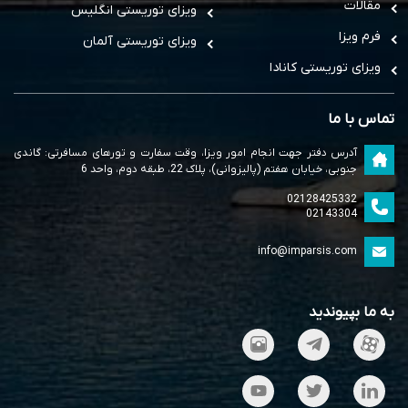
مقالات
ویزای توریستی انگلیس
فرم ویزا
ویزای توریستی آلمان
ویزای توریستی کانادا
تماس با ما
آدرس دفتر جهت انجام امور ویزا، وقت سفارت و تورهای مسافرتی: گاندی
جنوبی، خیابان هفتم (پالیزوانی)، پلاک 22، طبقه دوم، واحد 6
02128425332
02143304
info@imparsis.com
به ما بپیوندید